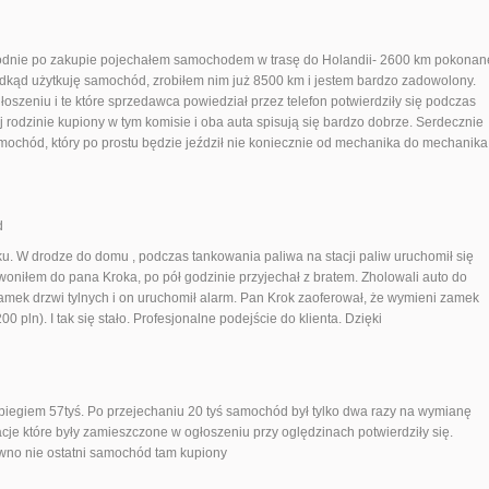
ygodnie po zakupie pojechałem samochodem w trasę do Holandii- 2600 km pokonan
odkąd użytkuję samochód, zrobiłem nim już 8500 km i jestem bardzo zadowolony.
łoszeniu i te które sprzedawca powiedział przez telefon potwierdziły się podczas
j rodzinie kupiony w tym komisie i oba auta spisują się bardzo dobrze. Serdecznie
ochód, który po prostu będzie jeździł nie koniecznie od mechanika do mechanika
d
ku. W drodze do domu , podczas tankowania paliwa na stacji paliw uruchomił się
niłem do pana Kroka, po pół godzinie przyjechał z bratem. Zholowali auto do
zamek drzwi tylnych i on uruchomił alarm. Pan Krok zaoferował, że wymieni zamek
 pln). I tak się stało. Profesjonalne podejście do klienta. Dzięki
biegiem 57tyś. Po przejechaniu 20 tyś samochód był tylko dwa razy na wymianę
acje które były zamieszczone w ogłoszeniu przy oględzinach potwierdziły się.
no nie ostatni samochód tam kupiony