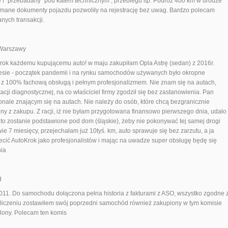
 i "przebadany" pod katem technicznym , przebiegu itp. Podróż 400 km w drodze
ymane dokumenty pojazdu pozwoliły na rejestrację bez uwag. Bardzo polecam
nych transakcji.
Warszawy
rok każdemu kupującemu auto! w maju zakupiłam Opla Astrę (sedan) z 2016r.
sie - początek pandemii i na rynku samochodów używanych było okropne
ę z 100% fachową obsługą i pełnym profesjonalizmem. Nie znam się na autach,
cji diagnostycznej, na co właściciel firmy zgodził się bez zastanowienia. Pan
konale znającym się na autach. Nie należy do osób, które chcą bezgranicznie
ony z zakupu. Z racji, iż nie byłam przygotowana finansowo pierwszego dnia, udało
uto zostanie podstawione pod dom (śląskie), żeby nie pokonywać tej samej drogi
ie 7 miesięcy, przejechałam już 10tyś. km, auto sprawuje się bez zarzutu, a ja
ić AutoKrok jako profesjonalistów i mając na uwadze super obsługę będę się
nia
d
011. Do samochodu dołączona pełna historia z fakturami z ASO, wszystko zgodne 
liczeniu zostawiłem swój poprzedni samochód również zakupiony w tym komisie
olony. Polecam ten komis