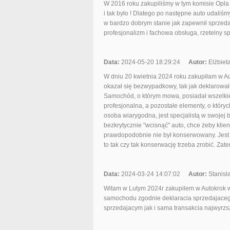
W 2016 roku zakupiliśmy w tym komisie Opla
i tak było ! Dlatego po następne auto udali
w bardzo dobrym stanie jak zapewnił sprzeda
profesjonalizm i fachowa obsługa, rzeteln
Data:
2024-05-20 18:29:24
Autor:
Elżbiet
W dniu 20 kwietnia 2024 roku zakupiłam w 
okazał się bezwypadkowy, tak jak deklarował 
Samochód, o którym mowa, posiadał wszelki
profesjonalna, a pozostałe elementy, o któr
osoba wiarygodna, jest specjalistą w swojej 
bezkrytycznie "wcisnąć" auto, chce żeby kli
prawdopodobnie nie był konserwowany. Jest to
to tak czy tak konserwację trzeba zrobić. Z
Data:
2024-03-24 14:07:02
Autor:
Stanisl
Witam w Lutym 2024r zakupilem w Autokrok wy
samochodu zgodnie deklaracia sprzedajacego
sprzedajacym jak i sama transakcia najwyr