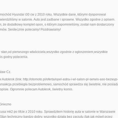
mochód Hyundai i30 cw z 2010 roku. Wszystkie dane, którymi dysponował
wierdziliśmy w salonie. Auto jest zadbane i sprawne. Wszystko zgodne z opisem.
, że dodatkowy komplet opon, o którym zapomnieliśmy, został nam dostarczony
lemów. Serdecznie polecamy! Pozdrawiamy!
tan,od pierwszego właściciela,wszystko zgodnie z ogłoszeniem,wszystkie
is godny polecenia.
ław Cz.
 Autokrok (link: http://otomoto.pl/oferta/opel-astra-i-wl-salon-pl-serwis-aso-bezwyp
nsakcja przebiegła bezproblemowo, samochód sprawdza się świetnie, nie posiad
 opisie. Ogromnie polecam Autokrok, świetny komis.
Gniezno
cusa mk2 po lifcie z 2010 roku. Sprawdziłem historię auta w salonie w Warszawie
 Stan techniczny bardzo dobry, wszystko działa bez zarzutu (tak jak mówił przez