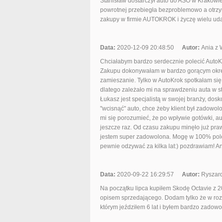
Stanisław dostarczył auto do ASO w Krakowie
powrotnej przebiegła bezproblemowo a otrz
zakupy w firmie AUTOKROK i życzę wielu uda
Data:
2020-12-09 20:48:50
Autor:
Ania z 
Chciałabym bardzo serdecznie polecić AutoK
Zakupu dokonywałam w bardzo gorącym okre
zamieszanie. Tylko w AutoKrok spotkałam si
dlatego zależało mi na sprawdzeniu auta w sta
Łukasz jest specjalistą w swojej branży, dos
"wcisnąć" auto, chce żeby klient był zadowol
mi się porozumieć, że po wpływie gotówki, a
jeszcze raz. Od czasu zakupu minęło już praw
jestem super zadowolona. Mogę w 100% polec
pewnie odzywać za kilka lat:) pozdrawiam! A
Data:
2020-09-22 16:29:57
Autor:
Ryszar
Na początku lipca kupiłem Skodę Octavie z 2
opisem sprzedającego. Dodam tylko że w roz
którym jeździłem 6 lat i byłem bardzo zadow