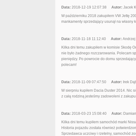
Data:
2018-12-19 12:07:38
Autor:
Jacek 
W październiku 2018 zakupiłem VW Jettę 2008
mankamenty sprzedający usunął na własny k
Data:
2018-11-18 11:12:40
Autor:
Andrzej
Kilka dni temu zakupiłem w komisie Skodę Oct
nie było żadnego rozczarowania. Polecam sp
pieniędzy. Po powrocie do domu sprzedający 
polecam!
Data:
2018-11-09 07:47:50
Autor:
Irek Dą
W sierpniu kupiłem Dacia Duster 2014. Nic si
z całą rodziną jesteśmy zadowoleni z zakupu
Data:
2018-03-23 15:08:40
Autor:
Damia
Kilka dni temu kupiłem samochód marki Niss
Historia pojazdu została również potwierdzo
Sprzedawca uczciwy i rzetelny, samochód zo