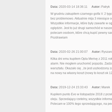
Data:
2020-03-14 18:36:11
Autor:
Patryk
W grudniu zakupiłem czarnego golfa V. 2 t
bez problemowo. Aktualnie mija 3 miesiące 
Wszystkie informacje, które były zawarte w og
oględzin. Jest to już drugi samochód w nasze
polecam osobom, które chcą kupić pewny sam
Pozdrawiam
Data:
2020-02-26 21:00:07
Autor:
Ryszar
Kilka dni emu kupiłem Opla Merivę z 2011 ro
alarm. Nie mogłem uruchomić pojazdu. Zadzwo
warsztatu. Okazało się , że jest uszkodzony 
na nowy na własny koszt (nowy to koszt ok 1200
Data:
2019-12-24 15:33:43
Autor:
Marek
Kupiłem punto Evo w listopadzie 2018 z prze
oleju. Sprzedający rzetelny, wszystkie inform
Polecam w 100% tego sprzedającego, na pew