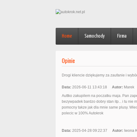
(current)
Home
Samochody
Firma
Opinie
Drogi kliencie dziękujemy za zaufanie i wybó
Data:
2026-06-11 13:43:18
Autor:
Marek
Auttko zakupilem na poczatku maja. Pan zapew
bezywpadek bardzo dobry stan itp... i tu nie 
pomocny takze jak dla mnie same plusy. Wie
polecic w 100% Autokrok
Data:
2025-04-28 09:22:37
Autor:
Iwona 