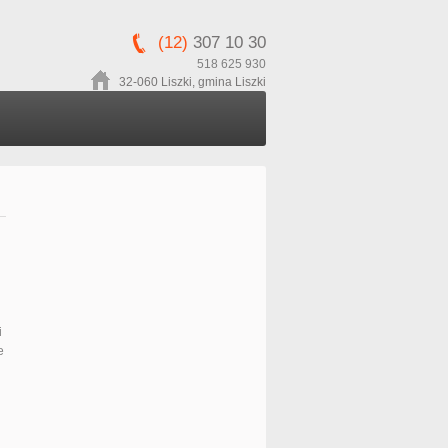
(12)
307 10 30
518 625 930
32-060 Liszki, gmina Liszki
i
e