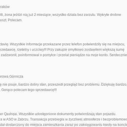
Kraków
, żona jeździ nią już 2 miesiące, wszystko działa bez zarzutu. Wykryte drobne
oszt. Polecam.
avię. Wszystkie informacje przekazane przez telefon potwierdziły się na miejscu,
rzedawcę, rzetelny i uczciwy!!! Przy zakupie omyłkowo zostawiłem większą sumę
zadzwonił, poinformował o pomyłce i przelał pieniądze na moje konto. Serdecznie
browa Górnicza
ę nie psuje, bardzo dobry stan, przeszedł przegląd bez problemu. Dziękuję bardzo
. Gorąco polecam tego sprzedawcę!!!
n
an Qashqai. Wszystkie udostępnione dokumenty potwierdzają stan pojazdu.
na w ASO w Zabrzu. Transakcja przebiegła w życzliwej atmosferze i bezproblemow
stał dostarczony do miejsca zamieszkania zaraz po zaksięgowaniu kwoty na konci