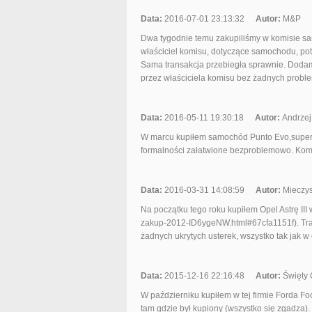
Data:
2016-07-01 23:13:32
Autor:
M&P
Dwa tygodnie temu zakupiliśmy w komisie sa
właściciel komisu, dotyczące samochodu, pot
Sama transakcja przebiegła sprawnie. Dodam
przez właściciela komisu bez żadnych prob
Data:
2016-05-11 19:30:18
Autor:
Andrzej
W marcu kupiłem samochód Punto Evo,super s
formalności załatwione bezproblemowo. Kom
Data:
2016-03-31 14:08:59
Autor:
Mieczys
Na początku tego roku kupiłem Opel Astrę III w
zakup-2012-ID6ygeNW.html#67cfa1151f). Tra
żadnych ukrytych usterek, wszystko tak jak w
Data:
2015-12-16 22:16:48
Autor:
Święty 
W październiku kupiłem w tej firmie Forda Fo
tam gdzie był kupiony (wszystko się zgadza).