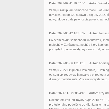
Data:
2023-09-11 10:07:50
Autor:
Wiolett
W maju zakupiłam samochód marki Fiat Punto
użytkowania pojazd sprawuje się bez zarzutów
nowy. Mogę z całą pewnością polecić samoch
Data:
2023-03-12 18:45:39
Autor:
Tomasz
Polecam zakup samochodu w Autokrok, spotkac
molochów. Zarówno samochód który kupiłem ja
jak będę kupował następny samochód, to po
Data:
2022-06-06 13:31:18
Autor:
Andrzej
W maju 2022 r kupiłem Fiata punto, 8- letnie
opisem sprzedawcy. Transakcja przebiegła spr
dlanego modelu auta. Polcam korzystanie z usł
Data:
2021-11-12 08:24:18
Autor:
Krzyszt
Dokonałem zakupu Toyoty Aygo 2018 r 6.11.20
profesjonalne podejście do klienta milo na