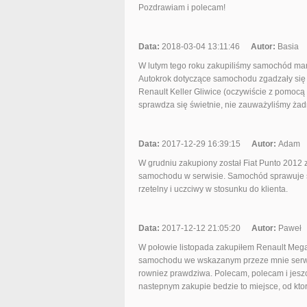
Pozdrawiam i polecam!
Data:
2018-03-04 13:11:46
Autor:
Basia
W lutym tego roku zakupiliśmy samochód marki
Autokrok dotyczące samochodu zgadzały się 
Renault Keller Gliwice (oczywiście z pomoc
sprawdza się świetnie, nie zauważyliśmy żad
Data:
2017-12-29 16:39:15
Autor:
Adam
W grudniu zakupiony został Fiat Punto 2012
samochodu w serwisie. Samochód sprawuje si
rzetelny i uczciwy w stosunku do klienta.
Data:
2017-12-12 21:05:20
Autor:
Paweł
W połowie listopada zakupiłem Renault Mega
samochodu we wskazanym przeze mnie serwisi
rowniez prawdziwa. Polecam, polecam i jeszc
nastepnym zakupie bedzie to miejsce, od kt