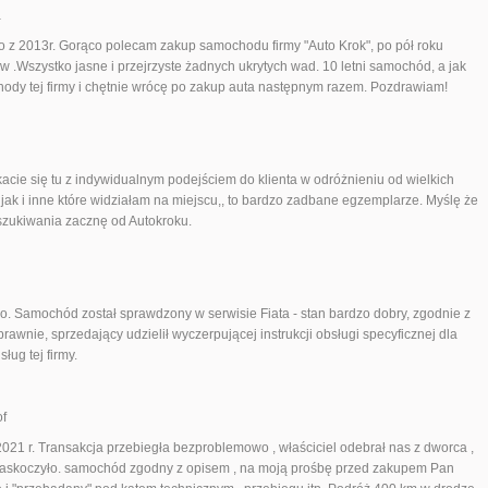
a
 z 2013r. Gorąco polecam zakup samochodu firmy "Auto Krok", po pół roku
 .Wszystko jasne i przejrzyste żadnych ukrytych wad. 10 letni samochód, a jak
ody tej firmy i chętnie wrócę po zakup auta następnym razem. Pozdrawiam!
ie się tu z indywidualnym podejściem do klienta w odróżnieniu od wielkich
k i inne które widziałam na miejscu,, to bardzo zadbane egzemplarze. Myślę że
szukiwania zacznę od Autokroku.
go. Samochód został sprawdzony w serwisie Fiata - stan bardzo dobry, zgodnie z
awnie, sprzedający udzielił wyczerpującej instrukcji obsługi specyficznej dla
ug tej firmy.
of
21 r. Transakcja przebiegła bezproblemowo , właściciel odebrał nas z dworca ,
s zaskoczyło. samochód zgodny z opisem , na moją prośbę przed zakupem Pan