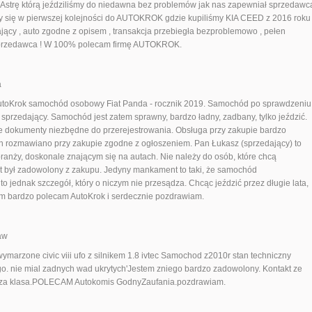
 Astrę którą jeździliśmy do niedawna bez problemów jak nas zapewniał sprzedawc
śmy się w pierwszej kolejności do AUTOKROK gdzie kupiliśmy KIA CEED z 2016 roku
jący , auto zgodne z opisem , transakcja przebiegła bezproblemowo , pełen
y sprzedawca ! W 100% polecam firmę AUTOKROK.
a
AutoKrok samochód osobowy Fiat Panda - rocznik 2019. Samochód po sprawdzeniu
sprzedający. Samochód jest zatem sprawny, bardzo ładny, zadbany, tylko jeździć.
e dokumenty niezbędne do przerejestrowania. Obsługa przy zakupie bardzo
ych rozmawiano przy zakupie zgodne z ogłoszeniem. Pan Łukasz (sprzedający) to
branży, doskonale znającym się na autach. Nie należy do osób, które chcą
ent był zadowolony z zakupu. Jedyny mankament to taki, że samochód
 jednak szczegół, który o niczym nie przesądza. Chcąc jeździć przez długie lata,
atem bardzo polecam AutoKrok i serdecznie pozdrawiam.
aw
marzone civic viii ufo z silnikem 1.8 ivtec Samochod z2010r stan techniczny
. nie mial zadnych wad ukrytych'Jestem zniego bardzo zadowolony. Kontakt ze
zsza klasa.POLECAM Autokomis GodnyZaufania.pozdrawiam.