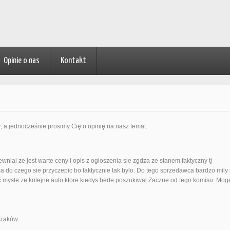
Opinie o nas
Kontakt
r, a jednocześnie prosimy Cię o opinię na nasz temat.
nial ze jest warte ceny i opis z ogloszenia sie zgdza ze stanem faktyczny tj
ma do czego sie przyczepic bo faktycznie tak bylo. Do tego sprzedawca bardzo mily 
c mysle ze kolejne auto ktore kiedys bede poszukiwal Zaczne od tego komisu. Mog
Kraków