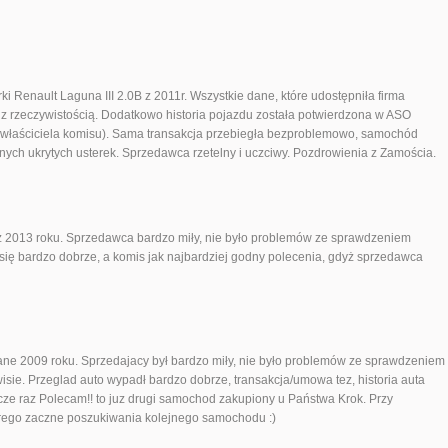
 Renault Laguna III 2.0B z 2011r. Wszystkie dane, które udostępniła firma
z rzeczywistością. Dodatkowo historia pojazdu została potwierdzona w ASO
ą właściciela komisu). Sama transakcja przebiegła bezproblemowo, samochód
nych ukrytych usterek. Sprzedawca rzetelny i uczciwy. Pozdrowienia z Zamościa.
 z 2013 roku. Sprzedawca bardzo miły, nie było problemów ze sprawdzeniem
ę bardzo dobrze, a komis jak najbardziej godny polecenia, gdyż sprzedawca
ne 2009 roku. Sprzedajacy był bardzo miły, nie było problemów ze sprawdzeniem
e. Przeglad auto wypadł bardzo dobrze, transakcja/umowa tez, historia auta
ze raz Polecam!! to juz drugi samochod zakupiony u Państwa Krok. Przy
orego zaczne poszukiwania kolejnego samochodu :)