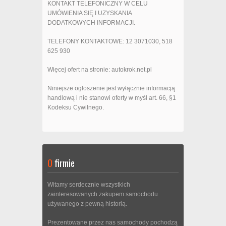
KONTAKT TELEFONICZNY W CELU
UMÓWIENIA SIĘ I UZYSKANIA
DODATKOWYCH INFORMACJI.
TELEFONY KONTAKTOWE: 12 3071030, 518
625 930
Więcej ofert na stronie: autokrok.net.pl
Niniejsze ogłoszenie jest wyłącznie informacją
handlową i nie stanowi oferty w myśl art. 66, §1
Kodeksu Cywilnego.
O
firmie
Witamy serdecznie wszystkich
zainteresowanych zakupem samochodu
używanego z pewną historią.
Prezentowane przez nas samochody pochodzą