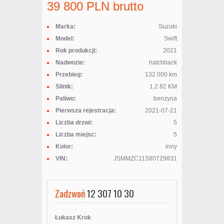
39 800
PLN
brutto
Marka
:
Suzuki
Model
:
Swift
Rok produkcji
:
2021
Nadwozie
:
hatchback
Przebieg
:
132 000 km
Silnik
:
1.2 82 KM
Paliwo
:
benzyna
Pierwsza rejestracja
:
2021-07-21
Liczba drzwi
:
5
Liczba miejsc
:
5
Kolor
:
inny
VIN
:
JSMMZC11S80729831
Zadzwoń
12 307 10 30
Łukasz Krok