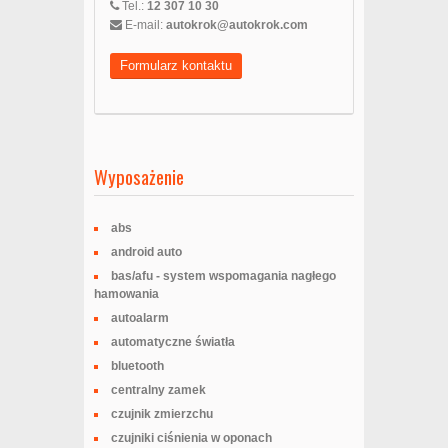
Tel.:
12 307 10 30
E-mail:
autokrok@autokrok.com
Formularz kontaktu
Wyposażenie
abs
android auto
bas/afu - system wspomagania nagłego
hamowania
autoalarm
automatyczne światła
bluetooth
centralny zamek
czujnik zmierzchu
czujniki ciśnienia w oponach