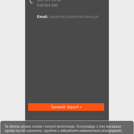
(12) 307 10 30
518 625 930
Email:
autokrok@autokrok.interia.pl
Sprawdź dojazd »
Copyright © 2026. AutoKrok.net.pl
Ta strona używa cookie i innych technologii. Korzystając z niej wyrażasz
wykonane przez
AKoL.pl
zgodę na ich używanie, zgodnie z aktualnymi ustawieniami przeglądarki.