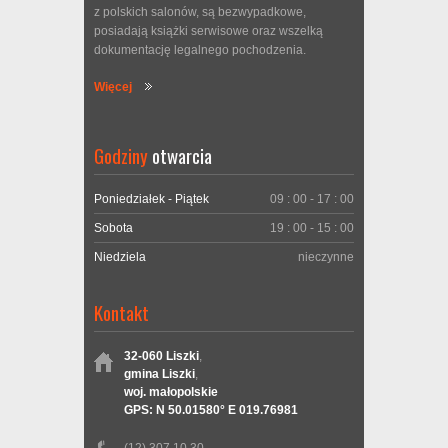
z polskich salonów, są bezwypadkowe,
posiadają książki serwisowe oraz wszelką
dokumentację legalnego pochodzenia.
Więcej
Godziny
otwarcia
Poniedziałek - Piątek
09 : 00 - 17 : 00
Sobota
19 : 00 - 15 : 00
Niedziela
nieczynne
Kontakt
32-060 Liszki
,
gmina Liszki
,
woj. małopolskie
GPS: N 50.01580° E 019.76981