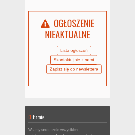
OGŁOSZENIE
NIEAKTUALNE
Lista ogłoszeń
Skontaktuj się z nami
Zapisz się do newslettera
O
firmie
Witamy serdecznie wszystkich