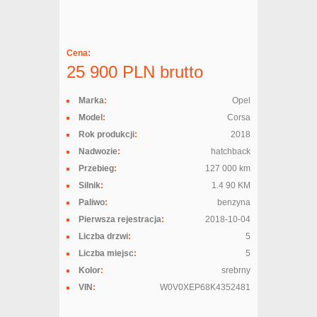
Cena:
25 900
PLN
brutto
Marka
:
Opel
Model
:
Corsa
Rok produkcji
:
2018
Nadwozie
:
hatchback
Przebieg
:
127 000 km
Silnik
:
1.4 90 KM
Paliwo
:
benzyna
Pierwsza rejestracja
:
2018-10-04
Liczba drzwi
:
5
Liczba miejsc
:
5
Kolor
:
srebrny
VIN
:
W0V0XEP68K4352481