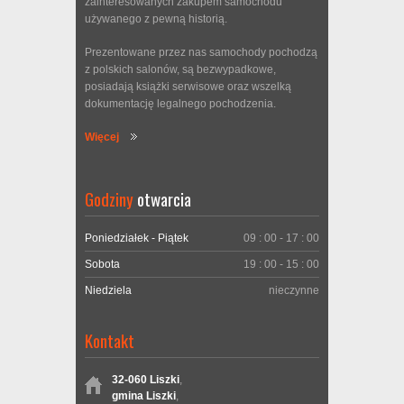
zainteresowanych zakupem samochodu
używanego z pewną historią.
Prezentowane przez nas samochody pochodzą
z polskich salonów, są bezwypadkowe,
posiadają książki serwisowe oraz wszelką
dokumentację legalnego pochodzenia.
Więcej
Godziny
otwarcia
Poniedziałek - Piątek
09 : 00 - 17 : 00
Sobota
19 : 00 - 15 : 00
Niedziela
nieczynne
Kontakt
32-060 Liszki
,
gmina Liszki
,