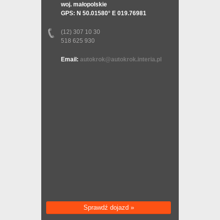
woj. małopolskie
GPS: N 50.01580° E 019.76981
(12) 307 10 30
518 625 930
Email:
autokrok@autokrok.interia.pl
Sprawdź dojazd »